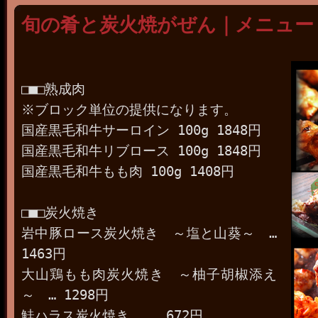
旬の肴と炭火焼がぜん｜メニュー
□■□熟成肉
※ブロック単位の提供になります。
国産黒毛和牛サーロイン 100g 1848円
国産黒毛和牛リブロース 100g 1848円
国産黒毛和牛もも肉 100g 1408円
□■□炭火焼き
岩中豚ロース炭火焼き ～塩と山葵～ …
1463円
大山鶏もも肉炭火焼き ～柚子胡椒添え
～ … 1298円
鮭ハラス炭火焼き … 672円