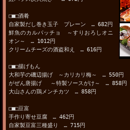
□■□酒肴
自家製だし巻き玉子 プレーン … 682円
鮮魚のカルパッチョ ～すりおろしオニ
オン～ … 1012円
クリームチーズの酒盗和え … 616円
□■□揚げもん
大和芋の磯辺揚げ ～カリカリ梅～ … 550円
がぜん唐揚げ ～特製ソースがけ～ … 858円
大山さんの鶏メンチカツ … 858円
□■□豆富
手作り寄せ豆腐 … 462円
自家製豆富三種盛り … 715円