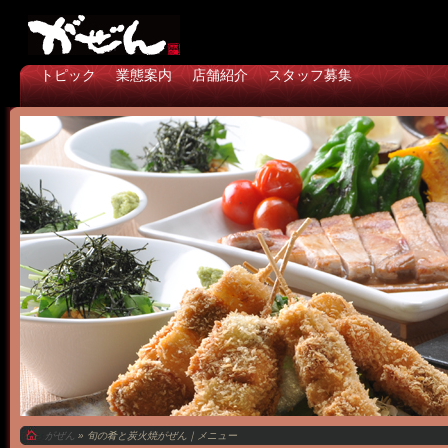
トピック
業態案内
店舗紹介
スタッフ募集
がぜん
» 旬の肴と炭火焼がぜん｜メニュー