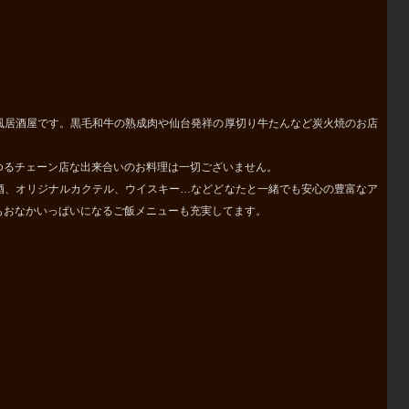
風居酒屋です。黒毛和牛の熟成肉や仙台発祥の厚切り牛たんなど炭火焼のお店
ゆるチェーン店な出来合いのお料理は一切ございません。
酒、オリジナルカクテル、ウイスキー…などどなたと一緒でも安心の豊富なア
もおなかいっぱいになるご飯メニューも充実してます。