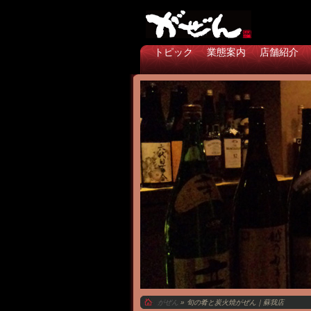
トピック
業態案内
店舗紹介
がぜん
» 旬の肴と炭火焼がぜん｜蘇我店