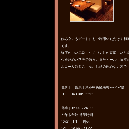
飲み会にもデートにもご利用いただける和
です。
鮮度のいい馬刺しやてづくりの豆富、いわ
心を込めた料理の数々。またビール、日本
ルコール類をご用意。お酒の飲めない方で
住所｜千葉県千葉市中央区南町2-9-4-2階
TEL｜043-305-2292
営業｜16:00～24:00
＊年末年始 営業時間
12/31 , 1/1 … 店休
1/2 … 16:00～23:00